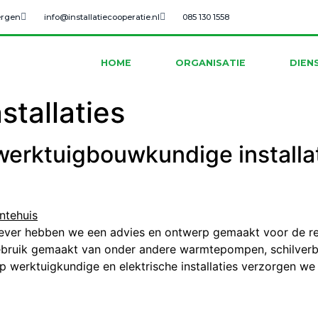
ergen
info@installatiecooperatie.nl
085 130 1558
HOME
ORGANISATIE
DIEN
stallaties
 werktuigbouwkundige install
ever hebben we een advies en ontwerp gemaakt voor de re
gebruik gemaakt van onder andere warmtepompen, schilver
p werktuigkundige en elektrische installaties verzorgen we